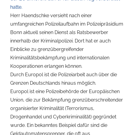
hat
te
.
Herr
Haendschke
versieht nach einer
umfangreichen Polizeilaufbahn im Polizeipräsidium
Bonn
aktuell seinen Dienst als Ratsbewerber
innerhalb der Kriminalpolizei
.
Dort hat er
auch
Einblicke
zu
grenzübergreifender
Kriminalitätsbekämpfung und internationalen
Kooperationen erlangen können
.
Durch Europol ist die Polizeiarbeit auch über die
Grenzen Deu
tschlands hinaus möglich.
Europol
ist
eine
Polizeibehörde
der
Europäischen
Union,
die
zur
Bekämpfung
grenzüberschreitender
organisierter
Kriminalität
(
Terrorismus,
Drogenhandel
und
Cyberkriminalität
)
gegründet
wurde.
Ein
bekanntes
Beispiel
dafür
sind
die
G
eldautomatensprenger,
die oft aus