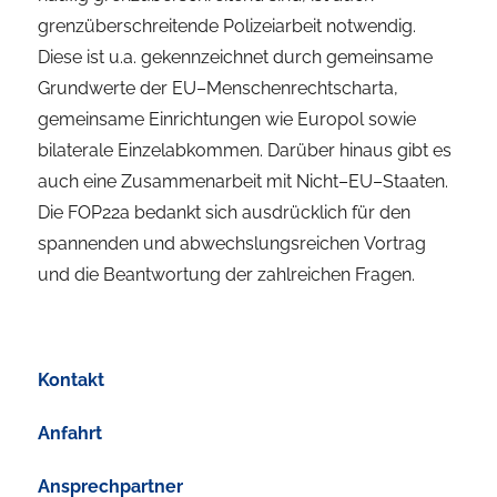
grenzüberschreitende
Polizeiarbeit
notwen
dig.
Diese
ist
u.a.
gekennzeichnet
durch
gemeinsame
Grundwerte der EU
–
Menschenrechts
charta
,
gemeinsame
Einrichtungen
wie
Europol
sowie
bilaterale
Einzelabkommen.
Darüber
hinaus
gibt
es
auch
eine
Zusammenarbeit mit Nicht
–
EU
–
Staaten.
Die FOP22a bedankt sich
ausdrücklich
für d
en
spannenden
und abwechslungsreichen
Vo
r
trag
und die
Beantwortung der zahlreichen
Fragen.
Kontakt
Anfahrt
Ansprechpartner