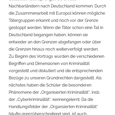
Nachbarländern nach Deutschland
kommen.
Durch
die Zusammenarbeit mit Europol können mögliche
Tätergruppen erkannt und noch vor
der Grenze
gestoppt werden. Wenn die Täter schon eine Tat in
Deutschland begangen
haben, können
sie
entweder an den Grenzen abgefangen oder über
die Grenzen hinaus
noch weiterverfolgt werden.
Zu Beginn des Vortrags
wurden die
verschiedenen
Begriffen und Dimensionen von
Kriminalität
vorgestellt
und
diskutiert
und
die
entsprechenden
Bezüge
zu
unseren
Grundrechten dargestellt.
Als
n
ächstes
haben die Schüler
die
besonderen
Phänomene
der
„
O
rganisierte
n
Kriminalität
“
, insb.
der
„Cyberkriminalität“
,
kennengelernt.
D
a die
Handlungsfelder der „Organsierten Kriminalität“
häufig
grenzüberschreiten
d sind, ist auch