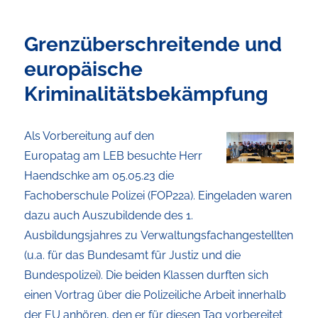
Grenzüberschreitende und
europäische
Kriminalitätsbekämpfung
Als Vorbereitung auf den
Europatag
am LEB
besuchte
Herr
Haendschke
am 05.05.23
die
Fachoberschule Polizei
(FOP22a)
. Eingeladen
waren
dazu
auch
Auszubildende des
1.
Ausbildungsjahres
zu
Verwaltungsfachangestellte
n
(u.a.
für das Bundesamt für Justiz
und
die
Bundespolizei
)
.
Die
beiden
Klassen
durften
sich
einen
Vortrag
über
die
Polizeiliche Arbeit innerhalb
der EU
anhören, den er für diesen Tag vorbereitet