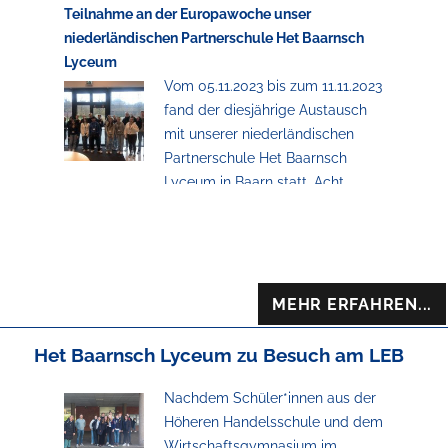
des LEB diese besondere Austauscherlebnis
Teilnahme an der Europawoche unser
genießen. Bewerbt euch ab September 2025.
niederländischen Partnerschule Het Baarnsch
Lyceum
Andrea Hartkopf & Laura Keller
Vom 05.11.2023 bis zum 11.11.2023
fand der diesjährige Austausch
mit unserer niederländischen
Partnerschule Het Baarnsch
Lyceum in Baarn statt. Acht
Schüler und Schülerinnen der Jahrgangsstufe 11
der Höheren Handelsschule und des
Wirtschaftsgymnasiums fuhren in Begleitung
von Frau DeStefano und Frau Maas-Gierse nach
Baarn und nahmen an der von der
MEHR ERFAHREN...
niederländischen Schule organisierten
„European Week“ teil. Weitere Teilnehmer und
Het Baarnsch Lyceum zu Besuch am LEB
Teilnehmerinnen kamen aus Irland, Spanien,
Frankreich und Bulgarien. Die deutschen Schüler
Nachdem Schüler*innen aus der
und Schülerinnen debattierten gemeinsam mit
Höheren Handelsschule und dem
ihren Gastschülern und Gastschülerinnen zu
Wirtschaftsgymnasium im