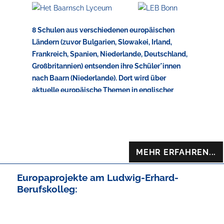
8 Schulen aus verschiedenen europäischen
Ländern (zuvor Bulgarien, Slowakei, Irland,
Frankreich, Spanien, Niederlande, Deutschland,
Großbritannien) entsenden ihre Schüler*innen
nach
Baarn (Niederlande)
. Dort wird über
aktuelle europäische Themen in englischer
Sprache debattiert. Untergebracht sind die
Schüler*innen während dieser Zeit in
Gastfamilien und natürlich finden auch Ausflüge
nach Amsterdam und Den Haag statt. In diesem
Schuljahr wird dieser Austausch vom
9. Mai bis
MEHR ERFAHREN...
zum 14. Mai 2022
stattfinden!
Europaprojekte am Ludwig-Erhard-
Berufskolleg: