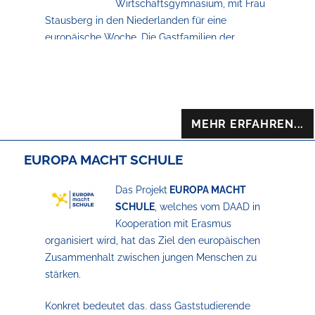
Wirtschaftsgymnasium, mit Frau
Stausberg in den Niederlanden für eine
europäische Woche. Die Gastfamilien der
Partnerschule Het Baarnsch Lyceum empfingen
uns sehr herzlich am Baarner Bahnhof, so dass
wir beruhigt mit ihnen nach Hause fahren
konnten. Zusammen haben wir uns am selben
Tag noch mit unseren Austauschpartnern in
MEHR ERFAHREN...
einer Snackbar getroffen, um uns besser
kennenzulernen. Wir haben uns auf Anhieb gut
EUROPA MACHT SCHULE
verstanden.
Das Projekt
EUROPA MACHT
SCHULE
, welches vom DAAD in
Kooperation mit Erasmus
organisiert wird, hat das Ziel den europäischen
Zusammenhalt zwischen jungen Menschen zu
stärken.
Konkret bedeutet das, dass Gaststudierende