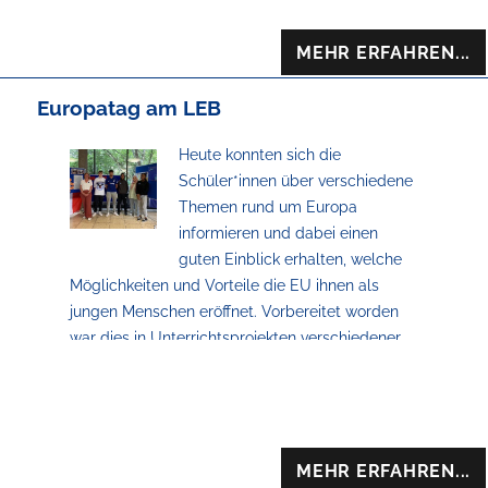
https://www.bundesregierung.de/breg-
de/themen/europa/eu-projekttag-an-schulen
MEHR ERFAHREN...
Der EU-Projekttag an Schulen war ein Aufhänger
für uns am LEB, diese Themen noch mehr als
Europatag am LEB
sonst in das Bewusstsein aller Beteiligten am
Schulleben zu bringen.
Heute konnten sich die
Schüler*innen über verschiedene
Themen rund um Europa
informieren und dabei einen
guten Einblick erhalten, welche
Möglichkeiten und Vorteile die EU ihnen als
jungen Menschen eröffnet. Vorbereitet worden
war dies in Unterrichtsprojekten verschiedener
Klassen zum Thema EU.
MEHR ERFAHREN...