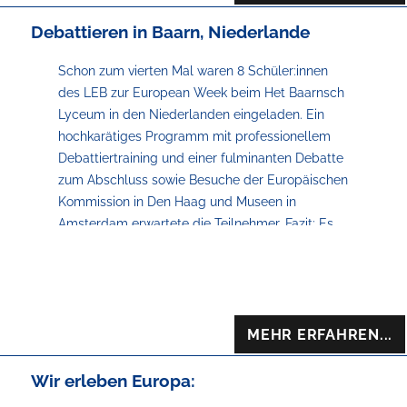
Debattieren in Baarn, Niederlande
Schon zum vierten Mal waren 8 Schüler:innen
des LEB zur European Week beim Het Baarnsch
Lyceum in den Niederlanden eingeladen. Ein
hochkarätiges Programm mit professionellem
Debattiertraining und einer fulminanten Debatte
zum Abschluss sowie Besuche der Europäischen
Kommission in Den Haag und Museen in
Amsterdam erwartete die Teilnehmer. Fazit: Es
wurde viel auf Englisch diskutiert und auch viel
mehr Fahrrad gefahren als zuhause. Wir
freuen
uns schon sehr auf den
Gegenbesuch der Schüler:innen
aus Baarn im Mai 2025.
MEHR ERFAHREN...
An alle Interessierten: im
Wir erleben Europa:
November 2025 können wieder 8 Schüler:innen