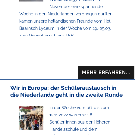
kontroversen europapolitischen Themen. Sie
November eine spannende
lernten, wie sie überzeugend auf Englisch ihren
Woche in den Niederlanden verbringen durften,
Standpunkt vertreten, Argumente aufbauen und
kamen unsere holländischen Freunde vom Het
ohne Hemmungen vor Publikum sprechen
Baarnsch Lyceum in der Woche vom 19.-25.03.
können. Zu dem Programm am Het Baarnsch
zum Gegenbesuch ans LEB.
Lyceum gehörten Rhetorikkurse und
Debattiertraining.
MEHR ERFAHREN...
Wir in Europa: der Schüleraustausch in
die Niederlande geht in die zweite Runde
In der Woche vom 06. bis zum
12.11.2022 waren wir, 8
Schüler*innen aus der Höheren
Handelsschule und dem