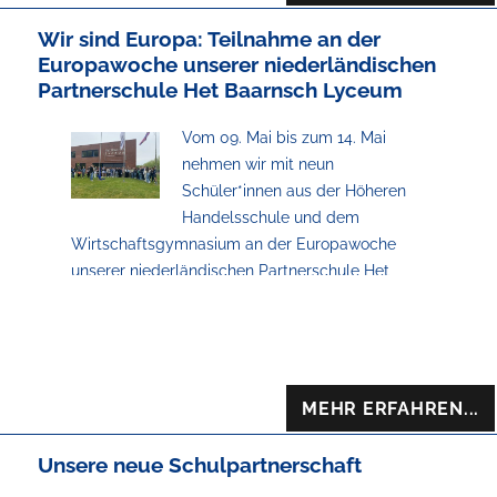
Wir sind Europa: Teilnahme an der
Europawoche unserer niederländischen
Partnerschule Het Baarnsch Lyceum
Vom 09. Mai bis zum 14. Mai
nehmen wir mit neun
Schüler*innen aus der Höheren
Handelsschule und dem
Wirtschaftsgymnasium an der Europawoche
unserer niederländischen Partnerschule Het
Baarnsch Lyceum teil. Wir werden von den
Gastfamilien sehr herzlich empfangen und
erleben gemeinsam mit niederländischen,
französischen, spanischen und ukrainischen
Schüler*innen eine spannende Woche mit
MEHR ERFAHREN...
Debattiertraining und Ausflügen nach
Amsterdam, Den Haag und Scheveningen.
Unsere neue Schulpartnerschaft