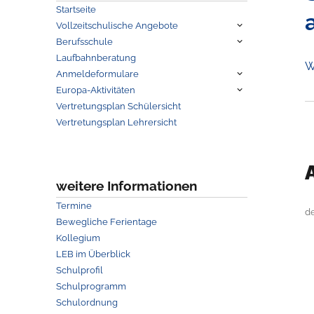
Startseite
Untermenü
Vollzeitschulische Angebote
anzeigen
Untermenü
Berufsschule
anzeigen
Laufbahnberatung
W
Untermenü
Anmeldeformulare
anzeigen
Untermenü
Europa-Aktivitäten
anzeigen
Vertretungsplan Schülersicht
Vertretungsplan Lehrersicht
weitere Informationen
Termine
d
Bewegliche Ferientage
Kollegium
LEB im Überblick
Schulprofil
Schulprogramm
Schulordnung