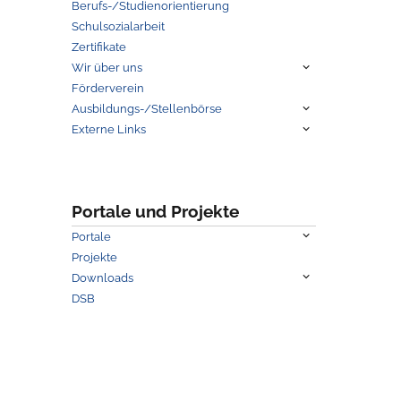
Berufs-/Studienorientierung
Schulsozialarbeit
Zertifikate
Untermenü
Wir über uns
anzeigen
Förderverein
Untermenü
Ausbildungs-/Stellenbörse
anzeigen
Untermenü
Externe Links
anzeigen
Portale und Projekte
Untermenü
Portale
anzeigen
Projekte
Untermenü
Downloads
anzeigen
DSB