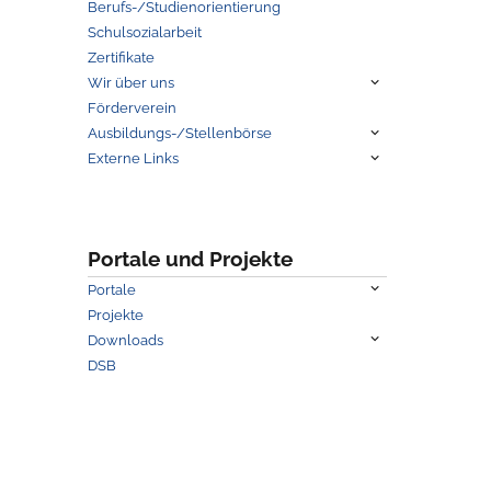
Berufs-/Studienorientierung
Schulsozialarbeit
Zertifikate
Untermenü
Wir über uns
anzeigen
Förderverein
Untermenü
Ausbildungs-/Stellenbörse
anzeigen
Untermenü
Externe Links
anzeigen
Portale und Projekte
Untermenü
Portale
anzeigen
Projekte
Untermenü
Downloads
anzeigen
DSB