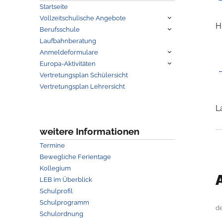
Startseite
Untermenü
Vollzeitschulische Angebote
anzeigen
H
Untermenü
Berufsschule
anzeigen
Laufbahnberatung
Untermenü
Anmeldeformulare
anzeigen
Untermenü
Europa-Aktivitäten
anzeigen
Vertretungsplan Schülersicht
Vertretungsplan Lehrersicht
L
weitere Informationen
Termine
Bewegliche Ferientage
Kollegium
LEB im Überblick
Schulprofil
Schulprogramm
d
Schulordnung