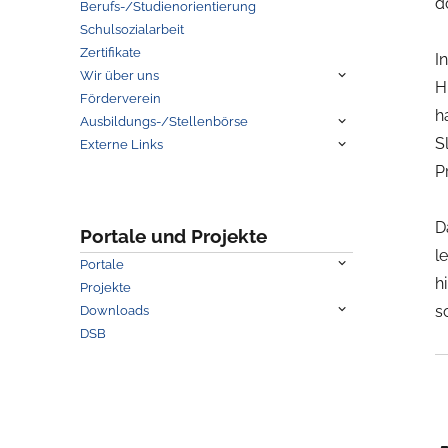
d
Berufs-/Studienorientierung
Schulsozialarbeit
Zertifikate
I
Untermenü
Wir über uns
H
anzeigen
Förderverein
h
Untermenü
Ausbildungs-/Stellenbörse
anzeigen
Untermenü
S
Externe Links
anzeigen
P
D
Portale und Projekte
l
Untermenü
Portale
anzeigen
h
Projekte
Untermenü
s
Downloads
anzeigen
DSB