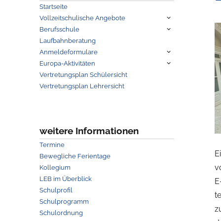
Startseite
Untermenü
Vollzeitschulische Angebote
anzeigen
Untermenü
Berufsschule
anzeigen
Laufbahnberatung
Untermenü
Anmeldeformulare
anzeigen
Untermenü
Europa-Aktivitäten
anzeigen
Vertretungsplan Schülersicht
Vertretungsplan Lehrersicht
weitere Informationen
Termine
E
Bewegliche Ferientage
v
Kollegium
LEB im Überblick
E
Schulprofil
t
Schulprogramm
z
Schulordnung