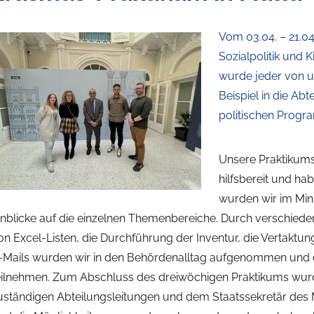
Vom 03.04. – 21.04
Sozialpolitik und K
wurde jeder von un
Beispiel in die Ab
politischen Prog
Unsere Praktikums
hilfsbereit und h
wurden wir im Min
inblicke auf die einzelnen Themenbereiche. Durch verschiede
on Excel-Listen, die Durchführung der Inventur, die Vertak
-Mails wurden wir in den Behördenalltag aufgenommen und
eilnehmen. Zum Abschluss des dreiwöchigen Praktikums wurd
uständigen Abteilungsleitungen und dem Staatssekretär des M