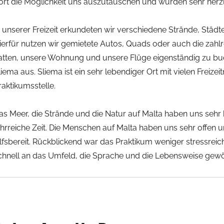
ort die Möglichkeit uns auszutauschen und wurden sehr herzl
n unserer Freizeit erkundeten wir verschiedene Strände, Städ
ierfür nutzen wir gemietete Autos, Quads oder auch die zahl
atten, unsere Wohnung und unsere Flüge eigenständig zu buc
liema aus. Sliema ist ein sehr lebendiger Ort mit vielen Freiz
raktikumsstelle.
as Meer, die Strände und die Natur auf Malta haben uns sehr
ehrreiche Zeit. Die Menschen auf Malta haben uns sehr off
ilfsbereit. Rückblickend war das Praktikum weniger stressreich 
chnell an das Umfeld, die Sprache und die Lebensweise gewö