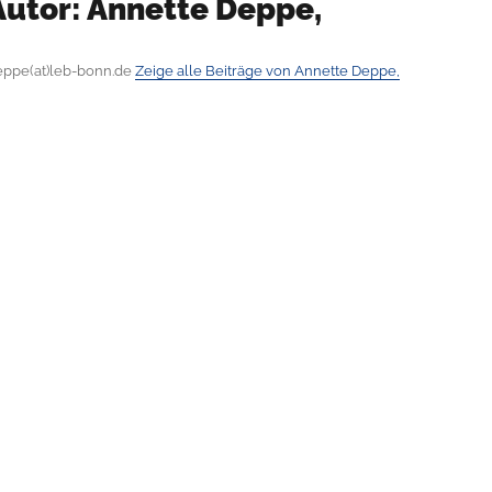
Autor:
Annette Deppe,
eppe(at)leb-bonn.de
Zeige alle Beiträge von Annette Deppe,