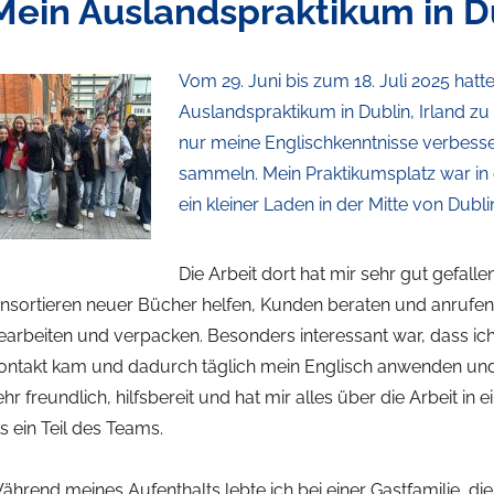
Mein Auslandspraktikum in D
Vom
29. Juni bis zum 18. Juli 2025
hatte
Auslandspraktikum in Dublin, Irland
zu 
nur meine Englischkenntnisse verbess
sammeln. Mein Praktikumsplatz war in
ein kleiner Laden in der Mitte von Dubli
Die Arbeit dort hat mir sehr gut gefalle
insortieren neuer Bücher helfen, Kunden beraten und anrufen
earbeiten und verpacken. Besonders interessant war, dass ic
ontakt kam und dadurch täglich mein Englisch anwenden un
ehr freundlich, hilfsbereit und hat mir alles über die Arbeit in
ls ein Teil des Teams.
ährend meines Aufenthalts lebte ich bei einer Gastfamilie, d