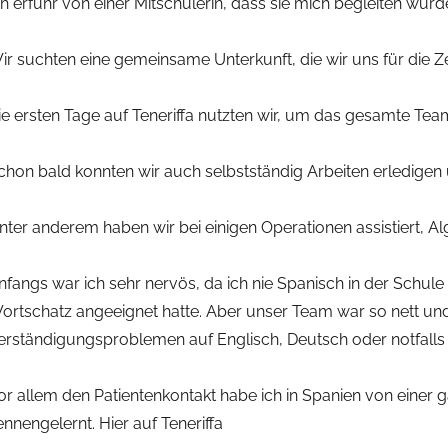
ch erfuhr von einer Mitschülerin, dass sie mich begleiten würd
ir suchten eine gemeinsame Unterkunft, die wir uns für die Zei
ie ersten Tage auf Teneriffa nutzten wir, um das gesamte Tea
chon bald konnten wir auch selbstständig Arbeiten erledigen
nter anderem haben wir bei einigen Operationen assistiert, Al
nfangs war ich sehr nervös, da ich nie Spanisch in der Schule 
ortschatz angeeignet hatte. Aber unser Team war so nett und h
erständigungsproblemen auf Englisch, Deutsch oder notfalls
or allem den Patientenkontakt habe ich in Spanien von einer 
ennengelernt. Hier auf Teneriffa