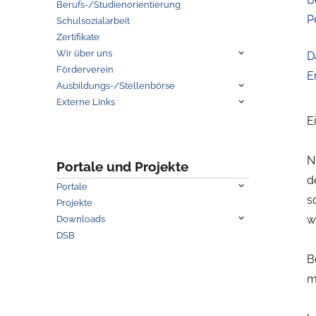
Berufs-/Studienorientierung
P
Schulsozialarbeit
Zertifikate
Untermenü
Wir über uns
D
anzeigen
Förderverein
E
Untermenü
Ausbildungs-/Stellenbörse
anzeigen
Untermenü
Externe Links
anzeigen
E
N
Portale und Projekte
d
Untermenü
Portale
anzeigen
s
Projekte
Untermenü
w
Downloads
anzeigen
DSB
B
m