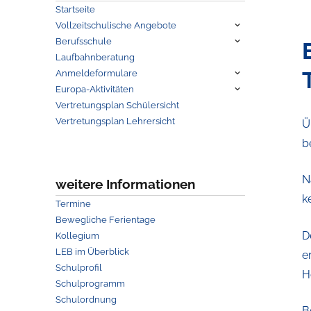
Startseite
Untermenü
Vollzeitschulische Angebote
anzeigen
Untermenü
Berufsschule
anzeigen
Laufbahnberatung
Untermenü
Anmeldeformulare
anzeigen
Untermenü
Europa-Aktivitäten
anzeigen
Vertretungsplan Schülersicht
Vertretungsplan Lehrersicht
Ü
b
N
weitere Informationen
k
Termine
Bewegliche Ferientage
D
Kollegium
LEB im Überblick
e
Schulprofil
H
Schulprogramm
Schulordnung
B