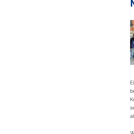
E
b
K
s
a
W