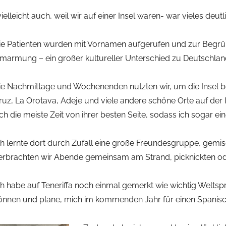
vielleicht auch, weil wir auf einer Insel waren- war vieles deutl
ie Patienten wurden mit Vornamen aufgerufen und zur Begrü
marmung – ein großer kultureller Unterschied zu Deutschlan
ie Nachmittage und Wochenenden nutzten wir, um die Insel b
ruz, La Orotava, Adeje und viele andere schöne Orte auf der 
ich die meiste Zeit von ihrer besten Seite, sodass ich sogar 
ch lernte dort durch Zufall eine große Freundesgruppe, gemi
erbrachten wir Abende gemeinsam am Strand, picknickten o
ch habe auf Teneriffa noch einmal gemerkt wie wichtig Weltsp
önnen und plane, mich im kommenden Jahr für einen Spanis