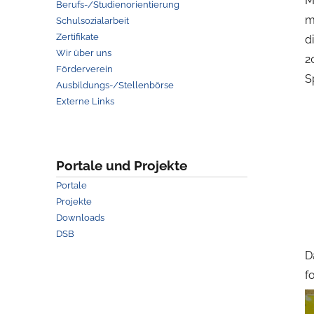
M
Berufs-/Studienorientierung
m
Schulsozialarbeit
Zertifikate
d
Wir über uns
2
Förderverein
S
Ausbildungs-/Stellenbörse
Externe Links
Portale und Projekte
Portale
Projekte
Downloads
DSB
D
f